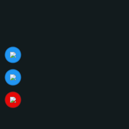
ĐỊA CHỈ:
124 Dương Đình Hội, Phường Phước Long, Thành
phố Hồ Chí Minh.
LIÊN HỆ NGAY
ĐỊA CHỈ EMAIL
info@glasscurtains.asia
GLASS CURTAINS SEA
MẠNG XÃ HỘI
Giới thiệu
Facebook
Sản phẩm
Youtube