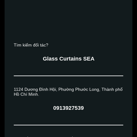
Glass Curtains SEA
sẵn sàng phục vụ và hỗ trợ bạn.
Tìm kiếm đối tác?
Glass Curtains SEA
1124 Dương Đình Hội, Phường Phước Long, Thành phố
Hồ Chí Minh.
0913927539