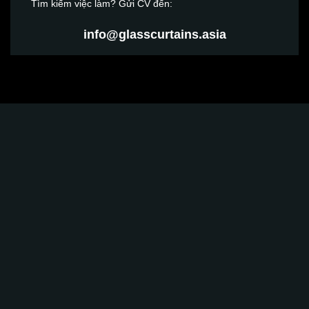
Tìm kiếm việc làm? Gửi CV đến:
info@glasscurtains.asia
Glass Curtains SEA hân hạnh góp phần kiến tạo
một không gian
sang trọng
Sự kết hợp hoàn hảo giữa chất lượng tốt, kỹ thuật cao,
giải pháp tối ưu và sự tận tâm, chuyên nghiệp.
TRỤ SỞ CHÍNH:
Số 25, Đường 109, Khu Phố 5, Phường Phước Long
B, Thành phố Thủ Đức, Thành phố Hồ Chí Minh, Việt
Nam