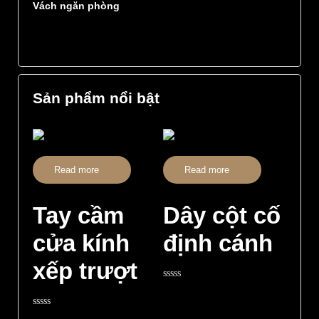
Vách ngăn phòng
Sản phẩm nổi bật
Read more
Read more
Tay cầm
Dây cột cố
cửa kính
định cánh
xếp trượt
Rated
0
out
Rated
of