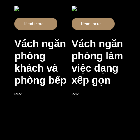
0
5
out
of
5
Read more
Read more
Vách ngăn
Vách ngăn
phòng
phòng làm
khách và
việc dạng
phòng bếp
xếp gọn
Rated
Rated
0
0
out
out
of
of
5
5