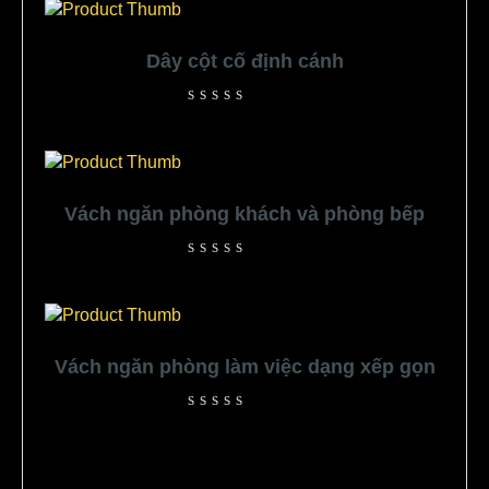
of
5
Dây cột cố định cánh
Rated
0
out
of
5
Vách ngăn phòng khách và phòng bếp
Rated
0
out
of
5
Vách ngăn phòng làm việc dạng xếp gọn
Rated
0
out
of
5