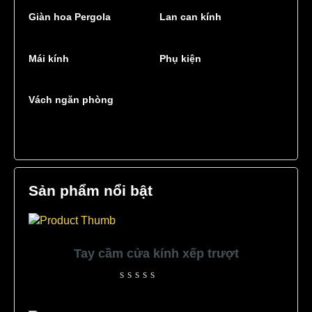
Giàn hoa Pergola
Lan can kính
Mái kính
Phụ kiện
Vách ngăn phòng
Sản phẩm nổi bật
Tay cầm cửa kính xếp trượt
Rated
0
out