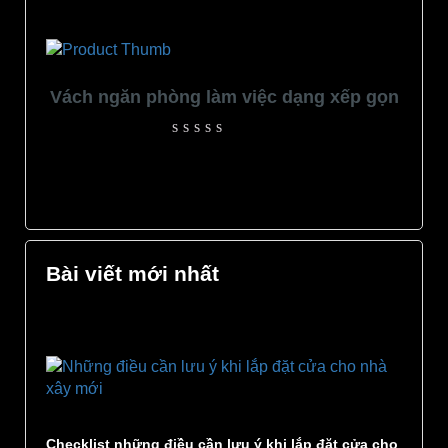
Rated
0
out
of
5
Vách ngăn phòng làm việc dạng xếp gọn
Rated
0
out
of
5
Bài viết mới nhất
Checklist những điều cần lưu ý khi lắp đặt cửa cho