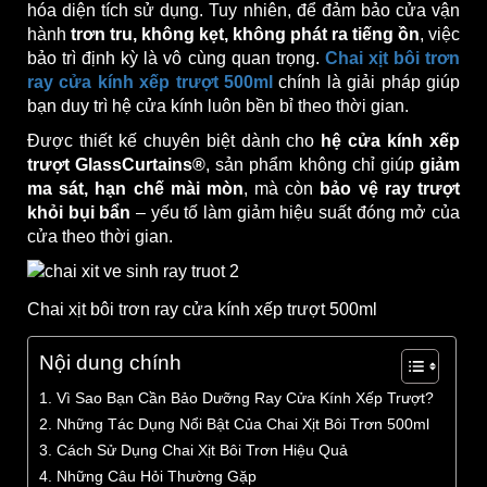
hóa diện tích sử dụng. Tuy nhiên, để đảm bảo cửa vận
hành
trơn tru, không kẹt, không phát ra tiếng ồn
, việc
bảo trì định kỳ là vô cùng quan trọng.
Chai xịt bôi trơn
ray cửa kính xếp trượt 500ml
chính là giải pháp giúp
bạn duy trì hệ cửa kính luôn bền bỉ theo thời gian.
Được thiết kế chuyên biệt dành cho
hệ cửa kính xếp
trượt GlassCurtains®
, sản phẩm không chỉ giúp
giảm
ma sát, hạn chế mài mòn
, mà còn
bảo vệ ray trượt
khỏi bụi bẩn
– yếu tố làm giảm hiệu suất đóng mở của
cửa theo thời gian.
Chai xịt bôi trơn ray cửa kính xếp trượt 500ml
Nội dung chính
1. Vì Sao Bạn Cần Bảo Dưỡng Ray Cửa Kính Xếp Trượt?
2. Những Tác Dụng Nổi Bật Của Chai Xịt Bôi Trơn 500ml
3. Cách Sử Dụng Chai Xịt Bôi Trơn Hiệu Quả
4. Những Câu Hỏi Thường Gặp