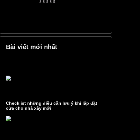
Rated
0
out
of
5
Bài viết mới nhất
Checklist những điều cần lưu ý khi lắp đặt
cửa cho nhà xây mới