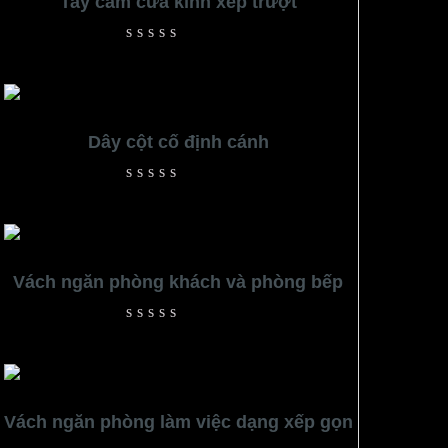
Tay cầm cửa kính xếp trượt
Rated
0
out
of
5
Dây cột cố định cánh
Rated
0
out
of
5
Vách ngăn phòng khách và phòng bếp
Rated
0
out
of
5
Vách ngăn phòng làm việc dạng xếp gọn