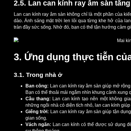
2.5. Lan can kính
ray âm sàn
tăng
Lan can kính ray âm sàn không chỉ là một phần của kiế
dào. Ánh sáng mặt trời len lỏi qua từng khe hở của lan
tràn đầy sức sống. Nhờ đó, bạn có thể tận hưởng cảm giá
3. Ứng dụng thực tiễn của
3.1. Trong nhà ở
Ban công:
Lan can kính ray âm sàn giúp mở rộng 
Bạn có thể thoải mái ngắm nhìn khung cảnh xung q
Cầu thang:
Lan can kính tạo nên một không gian 
những ngôi nhà có diện tích nhỏ, lan can kính giúp
Giếng trời:
Lan can kính ray âm sàn giúp tận dụng
gian sống.
Vách ngăn:
Lan can kính có thể được sử dụng để
sự thông thoáng.