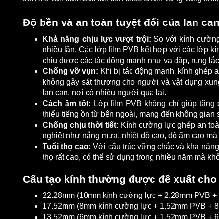
Độ bền và an toàn tuyệt đối của lan ca
Khả năng chịu lực vượt trội:
So với kính cường 
nhiều lần. Các lớp film PVB kết hợp với các lớp k
chịu được các tác động mạnh như va đập, rung lắc, 
Chống vỡ vụn:
Khi bị tác động mạnh, kính ghép a
không gây sát thương cho người và vật dụng xung 
lan can, nơi có nhiều người qua lại.
Cách âm tốt:
Lớp film PVB không chỉ giúp tăng 
thiểu tiếng ồn từ bên ngoài, mang đến không gian s
Chống chịu thời tiết:
Kính cường lực ghép an toàn 
nghiệt như nắng mưa, nhiệt độ cao, độ ẩm cao mà 
Tuổi thọ cao:
Với cấu trúc vững chắc và khả năng 
thọ rất cao, có thể sử dụng trong nhiều năm mà khô
Cấu tạo kính thường được đề xuất cho cá
22.28mm (10mm kính cường lực + 2.28mm PVB + 10
17.52mm (8mm kính cường lực + 1.52mm PVB + 8mm
13.52mm (6mm kính cường lực + 1.52mm PVB + 6mm