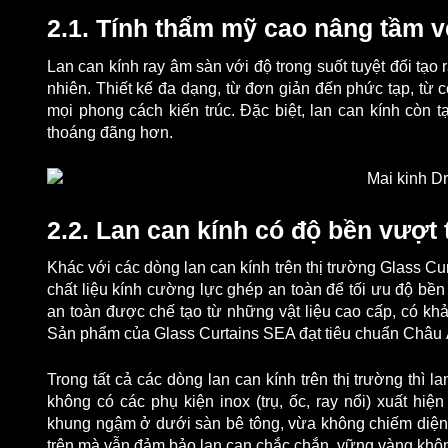
2.1. Tính thẩm mỹ cao nâng tầm v
Lan can kính ray âm sàn với độ trong suốt tuyệt đối tạo
nhiên. Thiết kế đa dạng, từ đơn giản đến phức tạp, từ 
mọi phong cách kiến trúc. Đặc biệt, lan can kính còn 
thoáng đãng hơn.
2.2. Lan can kính có độ bền vượt t
Khác với các dòng lan can kính trên thị trường Glass 
chất liệu kính cường lực ghép an toàn để tối ưu độ bề
an toàn được chế tạo từ những vật liệu cao cấp, có khả 
Sản phẩm của Glass Curtains SEA đạt tiêu chuẩn Châu Â
Trong tất cả các dòng lan can kính trên thị trường thì 
không có các phụ kiện inox (trụ, ốc, ray nổi) xuất hi
khung ngậm ở dưới sàn bê tông, vừa không chiếm diện 
trên mà vẫn đảm bảo lan can chắc chắn, vững vàng không