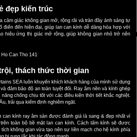
ẻ đẹp kiến trúc
 ra cảm giác không gian mở, rộng rãi và tràn đầy ánh sáng tự
cổ điển đến hiện đại, giúp lan can kính dễ dàng hòa hợp với
tạo hiệu ứng thị giác mở rộng, giúp không gian nhỏ trở nên
rội, thách thức thời gian
Curtains SEA luôn khuyến khích khách hàng của mình sử dụng
n và đảm bảo độ an toàn tuyệt đối. Ray âm nền và kính ghép
năng chống chịu tốt với các điều kiện thời tiết khắc nghiệt.
u, trải qua kiểm định nghiêm ngặt.
lan can kính ray âm sàn được đánh giá là sang & đẹp nhất vì
ện trên toàn bộ bề mặt lan can kính. Cách tấm kính sẽ được
tích không gian vừa tạo nên sự liền mạch cho hệ kính phía
 bị rung lắc khi tác động mạnh.