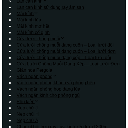
Lan can kính
Lan can kính sử dụng ray âm sàn
Mái kính
Mái kính lùa
Mái kính mở hất
Mái kính cố định
Cửa lưới chống muỗi
Cửa lưới chống muỗi dạng cuốn – Loại lưới đôi
Cửa lưới chống muỗi dạng cuốn – Loại lưới đơn
Cửa lưới chống muỗi dạng xếp – Loại lưới đôi
Cửa Lưới Chống Muỗi Dạng Xếp – Loại Lưới Đơn
Giàn hoa Pergola
Vách ngăn phòng
Vách ngăn phòng khách và phòng bếp
Vách ngăn phòng họp dạng lùa
Vách ngăn kính cho phòng ngủ
Phụ kiện
Nẹp chữ J
Nẹp chữ H
Nẹp chữ A
Chai xịt bôi trơn ray cửa kính xếp trượt 300ml