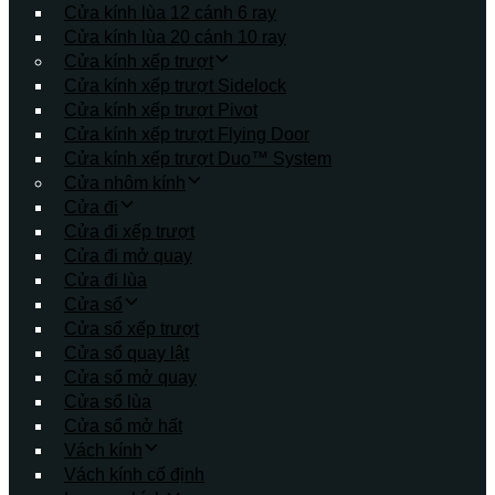
Cửa kính lùa 12 cánh 6 ray
Cửa kính lùa 20 cánh 10 ray
Cửa kính xếp trượt
Cửa kính xếp trượt Sidelock
Cửa kính xếp trượt Pivot
Cửa kính xếp trượt Flying Door
Cửa kính xếp trượt Duo™ System
Cửa nhôm kính
Cửa đi
Cửa đi xếp trượt
Cửa đi mở quay
Cửa đi lùa
Cửa sổ
Cửa sổ xếp trượt
Cửa sổ quay lật
Cửa sổ mở quay
Cửa sổ lùa
Cửa sổ mở hất
Vách kính
Vách kính cố định