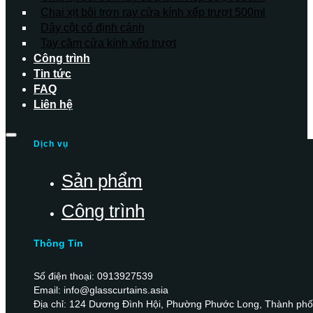
Chai xịt bôi trơn ray cửa kính xếp trượt 500ml
Dây cột cố định cánh
Tay cầm cửa kính xếp trượt
Công trình
Tin tức
FAQ
Liên hệ
Dịch vụ
Sản phẩm
Công trình
Thông Tin
Số điện thoại: 0913927539
Email: info@glasscurtains.asia
Địa chỉ: 124 Dương Đình Hội, Phường Phước Long, Thành phố