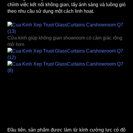
chỉnh việc kết nối không gian, lấy ánh sáng và luồng gió
theo nhu cầu sử dụng một cách linh hoạt.
Cửa kính giúp không gian showroom có cảm giác rộng
mở hơn
Nếu bạn đang thắc mắc tại sao một vách kính lại được
sử dụng như một bức tường ngăn cách không gian bên
trong và bên ngoài showroom? Thì ngoài yếu tố thẩm
®
mỹ, cửa
GlassCurtains
còn được biết đến với sự an
toàn và độ bền bỉ cao.
Đầu tiên, sản phẩm được làm từ kính cường lực có độ