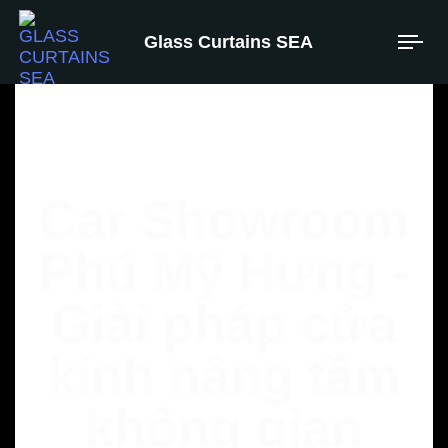
Glass Curtains SEA
Car Showroom
Phú Mỹ Hưng -
Giải pháp cửa
kính nâng tầm
không gian