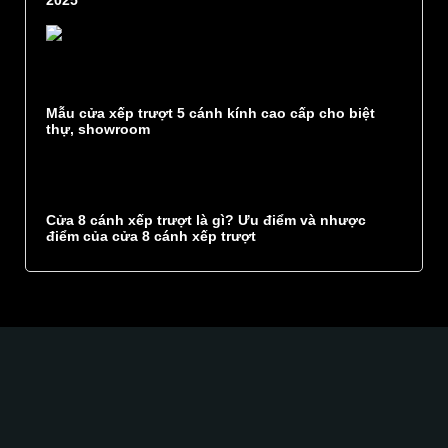
2025
Mẫu cửa xếp trượt 5 cánh kính cao cấp cho biệt
thự, showroom
Cửa 8 cánh xếp trượt là gì? Ưu điểm và nhược
điểm của cửa 8 cánh xếp trượt
Glass Curtains SEA hân hạnh góp phần kiến tạo
một không gian
sang trọng
tinh tế
độc đáo
Sự kết hợp hoàn hảo giữa chất lượng tốt, kỹ thuật cao,