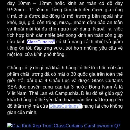
dày 10mm – 12mm hoặc kính an toàn có độ dày
9.52mm – 11.52mm. Từng tấm kính đều được gia công
tỉ mỉ, chịu được tác động từ môi trường bên ngoài như
khói, bụi, gió, côn trùng, mưa,.. nhằm đảm bảo an toàn
và thoải mái tối đa cho người sử dụng.
Ngoài ra, việc
tích hợp kính cản nhiệt bên trong kính an toàn còn giúp
®
cửa kính
có khả năng cách nhiệt và giảm
GlassCurtains
tiếng ồn tốt, đáp ứng vượt trội hơn những yêu cầu về
một loại cửa kính phổ thông.
Chẳng có lý do gì mà khách hàng có thể từ chối một sản
phẩm chất lượng đã có mặt ở 30 quốc gia trên toàn thế
giới, trải dài qua 4 Châu Lục và được Glass Curtains
SEA độc quyền cung cấp tại 3 nước Đông Nam Á là
Việt Nam, Thái Lan và Campuchia. Điều đó sẽ giúp quý
khách hàng có thể yên tâm hoàn toàn từ chất lượng đến
®
độ thẩm mỹ mà
cửa
GlassCurtains
mang lại cho không
gian của mình.