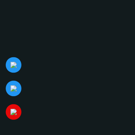
LIÊN HỆ NGAY
ĐỊA CHỈ EMAIL
info@glasscurtains.asia
GLASS CURTAINS SEA
MẠNG XÃ HỘI
Giới thiệu
Facebook
Sản phẩm
Youtube
Công trình
Linkedin
Tin tức
Tuyển dụng