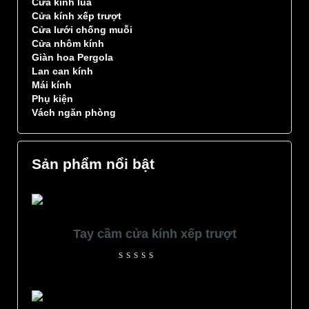
Cửa kính lùa
Cửa kính xếp trượt
Cửa lưới chống muỗi
Cửa nhôm kính
Giàn hoa Pergola
Lan can kính
Mái kính
Phụ kiện
Vách ngăn phòng
Sản phẩm nổi bật
Tay cầm cửa kính xếp trượt
Rated
0
out
of
5