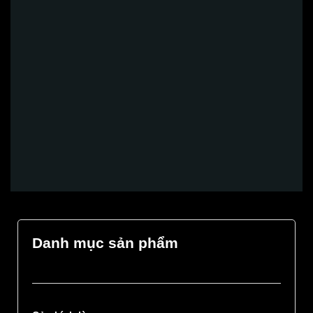
Thi công cửa kính xếp trượt Biệt thự Anh Tùng TP.
Hải Phòng
Nhà ở, Biệt thự
Glass Curtains Sea
luôn sẵn sàng giúp đỡ bạn.
Danh mục sản phẩm