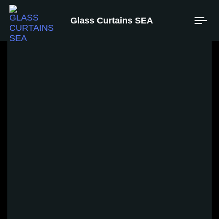
Glass Curtains SEA
Thi công cửa kính lùa không khung tại nhà anh
Huân – Giải pháp phân chia không gian linh hoạt
và sang trọng
Căn hộ, Chung cư