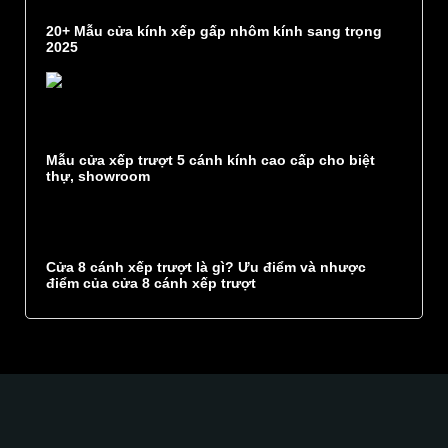
20+ Mẫu cửa kính xếp gấp nhôm kính sang trọng
2025
Mẫu cửa xếp trượt 5 cánh kính cao cấp cho biệt
thự, showroom
Cửa 8 cánh xếp trượt là gì? Ưu điểm và nhược
điểm của cửa 8 cánh xếp trượt
Glass Curtains SEA hân hạnh góp phần kiến tạo
một không gian
sang trọng
tinh tế
độc đáo