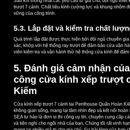
Sau khi thống nhất các yêu cầu từ gia chủ, đội ngũ thiết 
trượt 7 cánh. Chất liệu kính cường lực và khung nhôm 
vững của công trình.
5.3. Lắp đặt và kiểm tra chất lượ
Quá trình lắp đặt được thực hiện bởi đội ngũ chuyên gi
xác, khớp với hệ thống ray trượt để đảm bảo cửa vận hành
viên kiểm tra và vận hành thử hệ thống cửa kính để đảm 
5. Đánh giá cảm nhận của
công cửa kính xếp trượt
Kiếm
Cửa kính xếp trượt 7 cánh tại Penthouse Quận Hoàn Kiếm
không gian sống, mang lại tầm nhìn đẹp và kết nối hoàn 
SEA tự hào là đơn vị thi công uy tín, chuyên cung cấp cá
và tiện nghi cho ngôi nhà của bạn. Chúng tôi rất vinh h
mang lại nhiều giá trị cho gia chủ. Sự hài lòng của bạn 