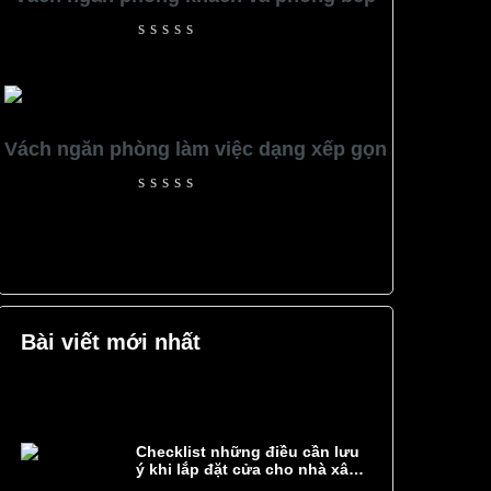
Rated
0
out
of
5
Vách ngăn phòng làm việc dạng xếp gọn
Rated
0
out
of
5
Bài viết mới nhất
Checklist những điều cần lưu
ý khi lắp đặt cửa cho nhà xây
mới