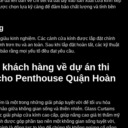
kế đã lên bản vẽ chi tiết và bắt tay vào sản xuất cửa kính xếp
được chọn lựa kỹ càng để đảm bảo chất lượng và tính bền
ng
a giàu kinh nghiệm. Các cánh cửa kính được lắp đặt chính
 trơn tru và an toàn. Sau khi lắp đặt hoàn tất, các kỹ thuật
bảo rằng mọi yếu tố đều đạt yêu cầu.
 khách hàng về dự án thi
 cho Penthouse Quận Hoàn
 là một trong những giải pháp tuyệt vời để tối ưu hóa
hảo giữa không gian sống và thiên nhiên. Glass Curtains
c giải pháp cửa kính cao cấp, giúp nâng cao giá trị thẩm mỹ
ạnh được góp phần tạo nên một không gian sống tuyệt vời,
chính là động lực to lớn để chúng tôi không ngừng cố gắng