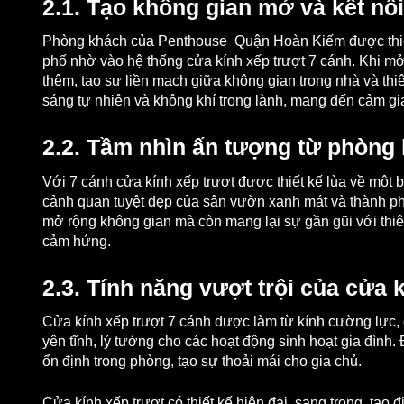
2.1. Tạo không gian mở và kết nố
Phòng khách của Penthouse Quận Hoàn Kiếm được thiết 
phố nhờ vào hệ thống cửa kính xếp trượt 7 cánh. Khi 
thêm, tạo sự liền mạch giữa không gian trong nhà và th
sáng tự nhiên và không khí trong lành, mang đến cảm giá
2.2. Tầm nhìn ấn tượng từ phòng
Với 7 cánh cửa kính xếp trượt được thiết kế lùa về một
cảnh quan tuyệt đẹp của sân vườn xanh mát và thành phố
mở rộng không gian mà còn mang lại sự gần gũi với thiê
cảm hứng.
2.3. Tính năng vượt trội của cửa 
Cửa kính xếp trượt 7 cánh được làm từ kính cường lực, 
yên tĩnh, lý tưởng cho các hoạt động sinh hoạt gia đình. 
ổn định trong phòng, tạo sự thoải mái cho gia chủ.
Cửa kính xếp trượt có thiết kế hiện đại, sang trọng, tạo