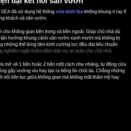
iện đại kết nối sân vườn
ns SEA đã sử dụng hệ thống
cửa kính lùa
không khung 4 ray 8
òng khách và sân vườn.
nối cho không gian bên trong và bên ngoài. Giúp chủ nhà dù
hể tận hưởng khung cảnh sân vườn xanh mướt mà không bị
ng những thế từng tấm kính cường lực đều đạt tiêu chuẩn
ng nghiêm ngặt nhằm đảm bảo sự an toàn cho chủ nhà.
 và mở về 1 bên hoặc 2 bên một cách nhẹ nhàng, tự động cửa
Không gây vướng víu hay tạo ra tiếng ồn chói tai. Chẳng những
kết nối liên tục giữa không gian mà không mất thẩm mỹ hay