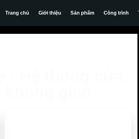
Trang chủ
Giới thiệu
Sản phẩm
Công trình
ơ - Hệ thống cửa
i không gian
0