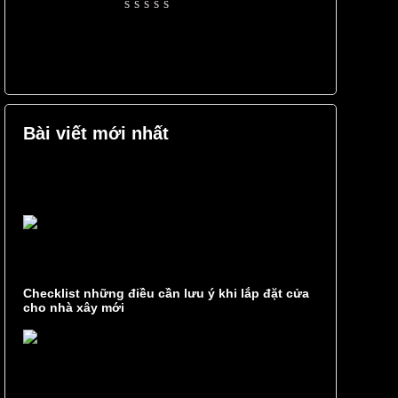
Rated
0
out
of
5
Bài viết mới nhất
Checklist những điều cần lưu ý khi lắp đặt cửa
cho nhà xây mới