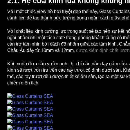
2.1. Hệ cửa kính lùa không khung h
Với một chiếc view hồ bơi tuyệt đẹp thế này, Glass Curtai
cánh lớn để tạo thành bức tường trong ngăn cách giữa ph
Với chất liệu kính cường lực trong suốt sẽ tạo nên sự kết 
ngồi nhâm nhi một tách cafe trong phòng khách cũng có t
cản trở tầm nhìn bởi cách đố nhôm giữa các tấm kính. Chẳ
Châu Âu dày từ 10mm và 12mm
,
được kiểm định chất lượ
Khi muốn đi ra sân vườn anh chị chỉ cần nắm tay nắm cửa
kính sẽ rượt trơn tru trên các ray trượt cố định dưới sàn. 
thế, các ray trượt đều được thiết kế âm sàn, tạo ra một sự 
chiếm diện tích.