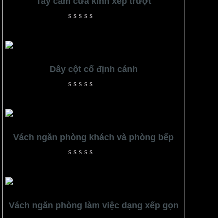
Tay cầm cửa kính xếp trượt
Rated
0
out
of
5
Dây cột cố định cánh
Rated
0
out
of
5
Vách ngăn phòng khách và phòng bếp
Rated
0
out
of
5
Vách ngăn phòng làm việc dạng xếp gọn