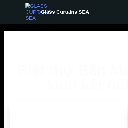
Glass Curtains SEA
Biệt thự Bến M
kính kết nố
0
Sao