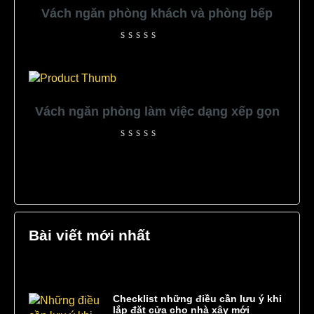
Vách ngăn phòng khách và phòng bếp
Rated
0
out
of
5
Vách ngăn phòng làm việc dạng xếp gọn
Rated
0
out
of
5
Bài viết mới nhất
Checklist những điều cần lưu ý khi
lắp đặt cửa cho nhà xây mới