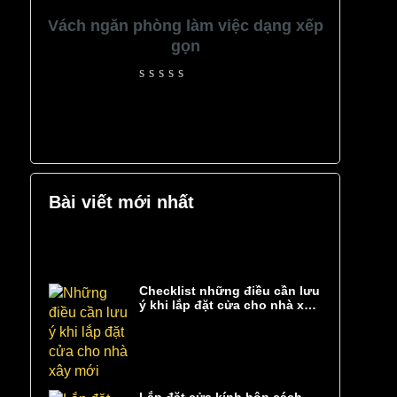
Vách ngăn phòng làm việc dạng xếp
gọn
Rated
0
out
of
5
Bài viết mới nhất
Checklist những điều cần lưu
ý khi lắp đặt cửa cho nhà xây
mới