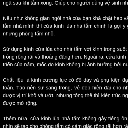
ngã sau khi tắm xong. Giúp cho người dùng vệ sinh nha
Nếu như không gian ngôi nhà của bạn khá chật hẹp v
tắm nhà mình thì cửa kính lùa nhà tắm chính là gợi ý
những phòng tắm nhỏ.
Sử dụng kính cửa lùa cho nhà tắm với kính trong suố
trông rộng rãi và thoáng đãng hơn. Ngoài ra, cửa kính
triển của nấm, mốc do kính không bị ảnh hưởng bởi nướ
Chất liệu là kính cường lực có độ dày và phụ kiện đạ
toàn. Tạo nên sự sang trọng, vẻ đẹp hiện đại cho n
được vị trí khô và ướt. Nhưng tổng thể thì kiến trúc 
được mở rộng.
Thêm nữa, cửa kính lùa nhà tắm không gây tiếng ồn
nhìn sẽ tạo cho phòng tắm có cảm giác rộng rãi hơn rấ