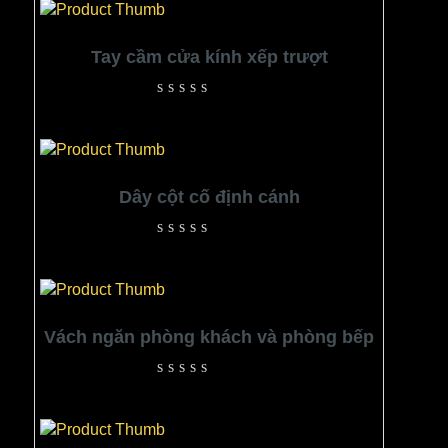
Tay cầm cửa kính xếp trượt
Rated
0
out
of
5
Dây cột cố định cánh
Rated
0
out
of
5
Vách ngăn phòng khách và phòng bếp
Rated
0
out
of
5