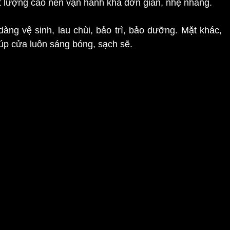
ất lượng cao nên vận hành khá đơn giản, nhẹ nhàng.
dàng vệ sinh, lau chùi, bảo trì, bảo dưỡng. Mặt khác,
iúp cửa luôn sáng bóng, sạch sẽ.