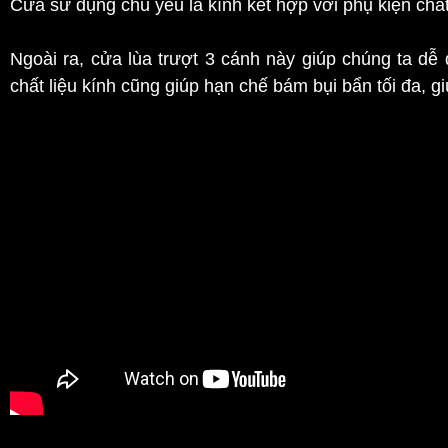
Cửa sử dụng chủ yếu là kính kết hợp với phụ kiện ch
Ngoài ra, cửa lùa trượt 3 cánh này giúp chúng ta dễ 
chất liệu kính cũng giúp hạn chế bám bụi bẩn tối đa, g