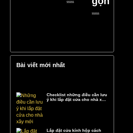
gọn
0
5
out
of
Rated
5
0
out
of
Rated
5
0
out
of
5
Bài viết mới nhất
Checklist những điều cần lưu
ý khi lắp đặt cửa cho nhà xây
mới
Lắp đặt cửa kính hộp cách