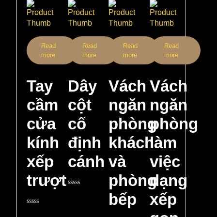
Read
Read
Read
Read
more
more
more
more
Tay
Dây
Vách
Vách
cầm
cột
ngăn
ngăn
cửa
cố
phòng
phòng
kính
định
khách
làm
xếp
cánh
và
việc
trượt
phòng
dạng
Rated
bếp
xếp
0
out
Rated
of