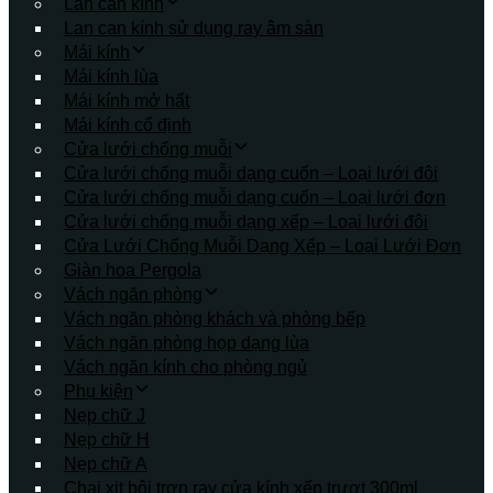
Lan can kính
Lan can kính sử dụng ray âm sàn
Mái kính
Mái kính lùa
Mái kính mở hất
Mái kính cố định
Cửa lưới chống muỗi
Cửa lưới chống muỗi dạng cuốn – Loại lưới đôi
Cửa lưới chống muỗi dạng cuốn – Loại lưới đơn
Cửa lưới chống muỗi dạng xếp – Loại lưới đôi
Cửa Lưới Chống Muỗi Dạng Xếp – Loại Lưới Đơn
Giàn hoa Pergola
Vách ngăn phòng
Vách ngăn phòng khách và phòng bếp
Vách ngăn phòng họp dạng lùa
Vách ngăn kính cho phòng ngủ
Phụ kiện
Nẹp chữ J
Nẹp chữ H
Nẹp chữ A
Chai xịt bôi trơn ray cửa kính xếp trượt 300ml