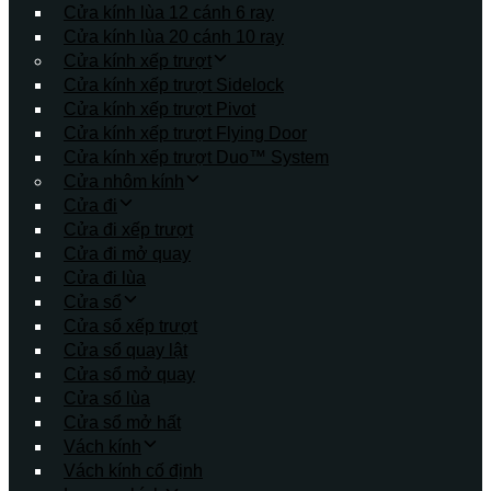
Cửa kính lùa 12 cánh 6 ray
Cửa kính lùa 20 cánh 10 ray
Cửa kính xếp trượt
Cửa kính xếp trượt Sidelock
Cửa kính xếp trượt Pivot
Cửa kính xếp trượt Flying Door
Cửa kính xếp trượt Duo™ System
Cửa nhôm kính
Cửa đi
Cửa đi xếp trượt
Cửa đi mở quay
Cửa đi lùa
Cửa sổ
Cửa sổ xếp trượt
Cửa sổ quay lật
Cửa sổ mở quay
Cửa sổ lùa
Cửa sổ mở hất
Vách kính
Vách kính cố định