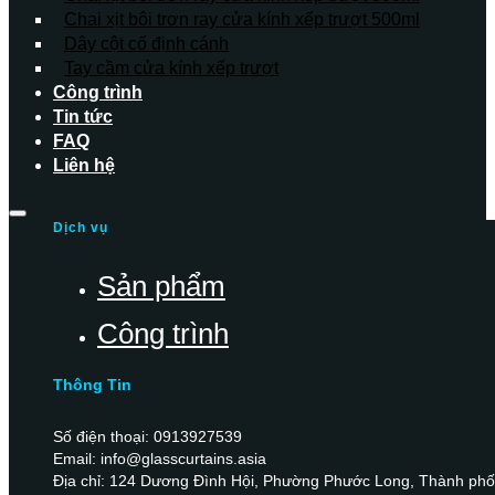
Chai xịt bôi trơn ray cửa kính xếp trượt 500ml
Dây cột cố định cánh
Tay cầm cửa kính xếp trượt
Công trình
Tin tức
FAQ
Liên hệ
Dịch vụ
Sản phẩm
Công trình
Thông Tin
Số điện thoại: 0913927539
Email: info@glasscurtains.asia
Địa chỉ: 124 Dương Đình Hội, Phường Phước Long, Thành phố