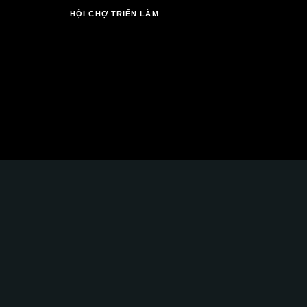
HỘI CHỢ TRIỂN LÃM
4 YEARS AGO
Không gian mở là gì? Xu hướng thiết k
ở.
Glass Curtains SEA hân hạnh góp phần
Sự kết hợp hoàn hảo giữa chất lượng tốt, kỹ thuật c
nghiệp.
TRỤ SỞ CHÍNH: