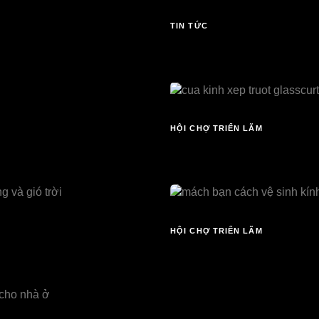
TIN TỨC
3 YEARS AGO
 gặp
3 lý do cửa kính không 
HỘI CHỢ TRIỂN LÃM
4 YEARS AG
Curtains®?
3 tính năng vượt trội c
HỘI CHỢ TRIỂN LÃM
4 YEARS AG
nh sáng và gió trời
Mách bạn cách vệ sinh 