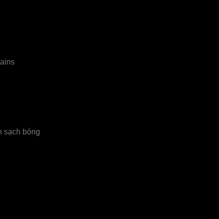
khung giúp bạn gắn kết với thiên nhiên
O
ủa cửa kính xếp trượt GlassCurtains®
O
kính sạch sáng bóng