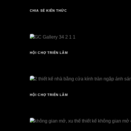
CHIA SẺ KIẾN THỨC
3 YEARS AGO
Cửa kính cường lực – 5 câu hỏi thường
HỘI CHỢ TRIỂN LÃM
4 YEARS AGO
Bạn biết gì về cửa kính xếp trượt Glass
HỘI CHỢ TRIỂN LÃM
4 YEARS AGO
2 thiết kế nhà bằng cửa kính tràn ngập á