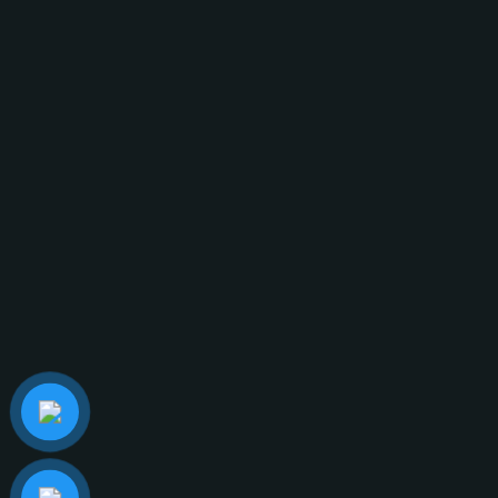
Số 25, Đường 109, Khu Phố 5, Phường Phước Long
B, Thành phố Thủ Đức, Thành phố Hồ Chí Minh, Việt
Nam
ĐỊA CHỈ:
124 Dương Đình Hội, Phường Phước Long, Thành
phố Hồ Chí Minh.
LIÊN HỆ NGAY
ĐỊA CHỈ EMAIL
info@glasscurtains.asia
GLASS CURTAINS SEA
MẠNG XÃ HỘI