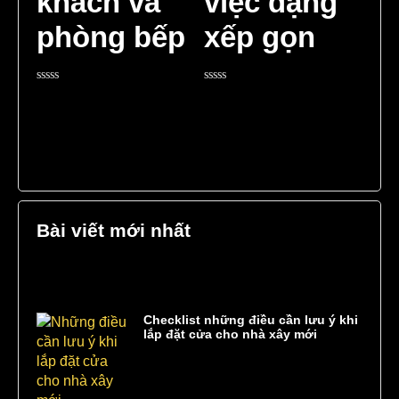
khách và
việc dạng
phòng bếp
xếp gọn
Rated
Rated
0
0
out
out
of
of
5
5
Bài viết mới nhất
Checklist những điều cần lưu ý khi
lắp đặt cửa cho nhà xây mới