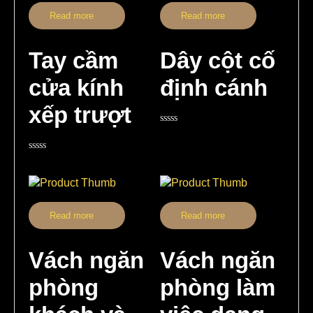
Read more
Read more
Tay cầm
Dây cột cố
cửa kính
định cánh
xếp trượt
Rated
0
out
Rated
of
0
5
out
of
5
Read more
Read more
Vách ngăn
Vách ngăn
phòng
phòng làm