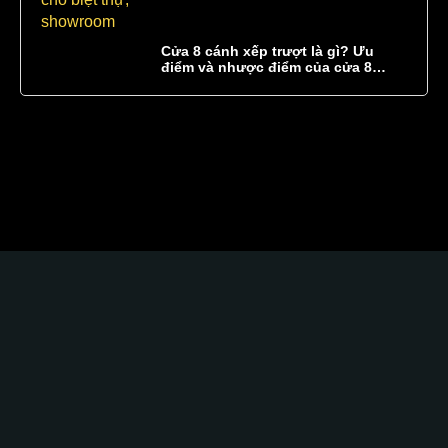
Cửa 8 cánh xếp trượt là gì? Ưu
điểm và nhược điểm của cửa 8
cánh xếp trượt
Glass Curtains SEA hân hạnh góp phần kiến tạo
một không gian
sang trọng
tinh tế
độc đáo
Sự kết hợp hoàn hảo giữa chất lượng tốt, kỹ thuật cao,
giải pháp tối ưu và sự tận tâm, chuyên nghiệp.
TRỤ SỞ CHÍNH: