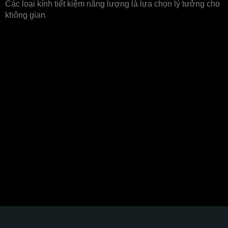
Các loại kính tiết kiệm năng lượng là lựa chọn lý tưởng cho
không gian
Thương hiệu đối tác
Glass Curtains SEA hân hạnh góp phần kiến tạo