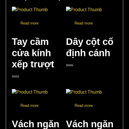
Read more
Read more
Tay cầm
Dây cột cố
cửa kính
định cánh
xếp trượt
Rated
0
out
Rated
of
0
5
out
of
5
Read more
Read more
Vách ngăn
Vách ngăn