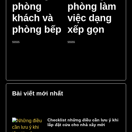
phòng
phòng làm
khách và
việc dạng
phòng bếp
xếp gọn
Rated
Rated
0
0
out
out
of
of
5
5
Bài viết mới nhất
Checklist những điều cần lưu ý khi
lắp đặt cửa cho nhà xây mới