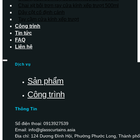
Chai xịt bôi trơn ray cửa kính xếp trượt 500ml
Dây cột cố định cánh
Tay cầm cửa kính xếp trượt
Công trình
Tin tức
FAQ
Liên hệ
Dịch vụ
Sản phẩm
Công trình
Thông Tin
Số điện thoại: 0913927539
Email: info@glasscurtains.asia
Địa chỉ: 124 Dương Đình Hội, Phường Phước Long, Thành phố