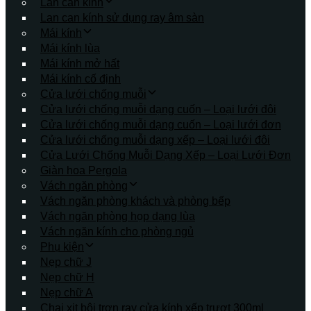
Lan can kính
Lan can kính sử dụng ray âm sàn
Mái kính
Mái kính lùa
Mái kính mở hất
Mái kính cố định
Cửa lưới chống muỗi
Cửa lưới chống muỗi dạng cuốn – Loại lưới đôi
Cửa lưới chống muỗi dạng cuốn – Loại lưới đơn
Cửa lưới chống muỗi dạng xếp – Loại lưới đôi
Cửa Lưới Chống Muỗi Dạng Xếp – Loại Lưới Đơn
Giàn hoa Pergola
Vách ngăn phòng
Vách ngăn phòng khách và phòng bếp
Vách ngăn phòng họp dạng lùa
Vách ngăn kính cho phòng ngủ
Phụ kiện
Nẹp chữ J
Nẹp chữ H
Nẹp chữ A
Chai xịt bôi trơn ray cửa kính xếp trượt 300ml