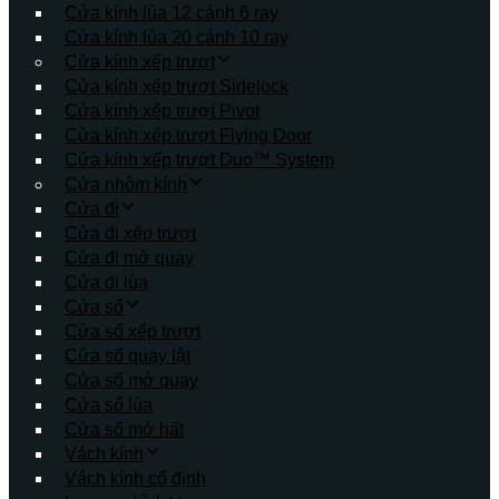
Cửa kính lùa 12 cánh 6 ray
Cửa kính lùa 20 cánh 10 ray
Cửa kính xếp trượt
Cửa kính xếp trượt Sidelock
Cửa kính xếp trượt Pivot
Cửa kính xếp trượt Flying Door
Cửa kính xếp trượt Duo™ System
Cửa nhôm kính
Cửa đi
Cửa đi xếp trượt
Cửa đi mở quay
Cửa đi lùa
Cửa sổ
Cửa sổ xếp trượt
Cửa sổ quay lật
Cửa sổ mở quay
Cửa sổ lùa
Cửa sổ mở hất
Vách kính
Vách kính cố định