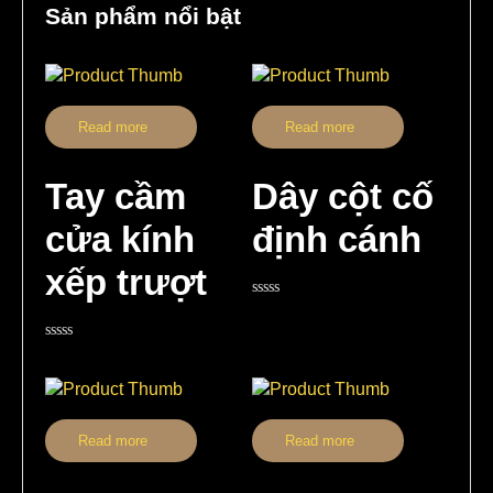
Sản phẩm nổi bật
Read more
Read more
Tay cầm
Dây cột cố
cửa kính
định cánh
xếp trượt
Rated
0
out
Rated
of
0
5
out
of
5
Read more
Read more