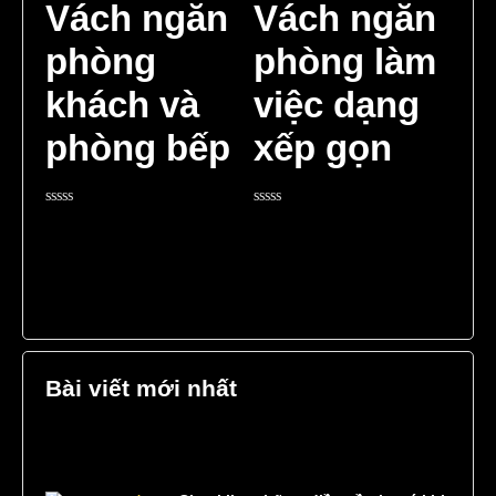
Vách ngăn
Vách ngăn
phòng
phòng làm
khách và
việc dạng
phòng bếp
xếp gọn
Rated
Rated
0
0
out
out
of
of
5
5
Bài viết mới nhất