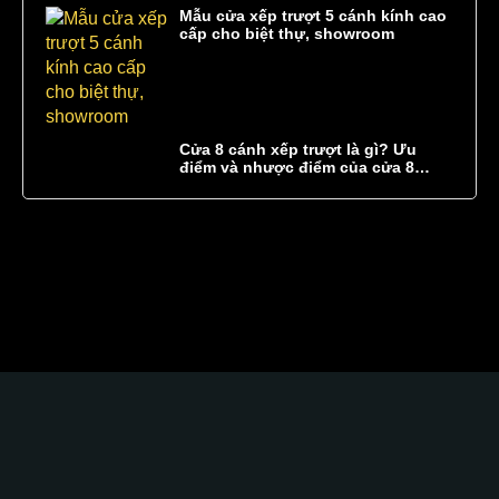
Mẫu cửa xếp trượt 5 cánh kính cao
cấp cho biệt thự, showroom
Cửa 8 cánh xếp trượt là gì? Ưu
điểm và nhược điểm của cửa 8
cánh xếp trượt
Glass Curtains SEA hân hạnh góp phần kiến tạo
một không gian
sang trọng
tinh tế
độc đáo
Sự kết hợp hoàn hảo giữa chất lượng tốt, kỹ thuật cao,