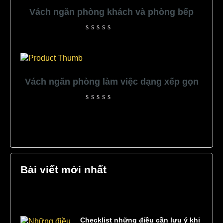
Vách ngăn phòng khách và phòng bếp
Rated
0
out
of
5
Vách ngăn phòng làm việc dạng xếp gọn
Rated
0
out
of
5
Bài viết mới nhất
Checklist những điều cần lưu ý khi