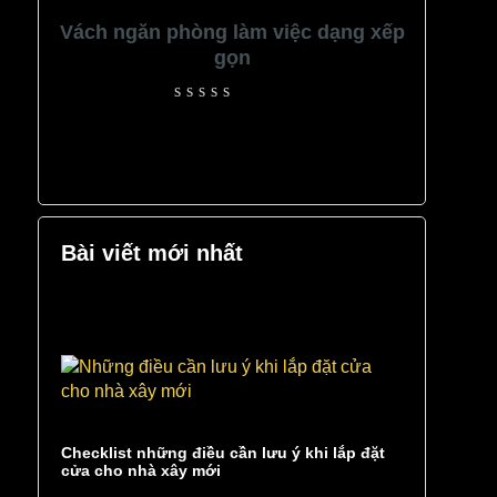
Vách ngăn phòng làm việc dạng xếp
gọn
Rated
0
out
of
5
Bài viết mới nhất
Checklist những điều cần lưu ý khi lắp đặt
cửa cho nhà xây mới