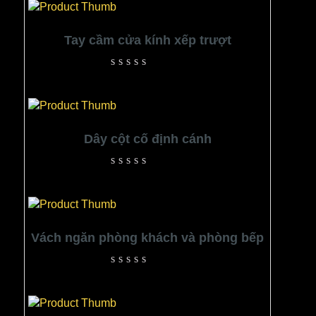
Tay cầm cửa kính xếp trượt
Rated
0
out
of
5
Dây cột cố định cánh
Rated
0
out
of
5
Vách ngăn phòng khách và phòng bếp
Rated
0
out
of
5