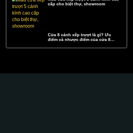
cấp cho biệt thự, showroom
Cửa 8 cánh xếp trượt là gì? Ưu
điểm và nhược điểm của cửa 8
cánh xếp trượt
Glass Curtains SEA hân hạnh góp phần kiến tạo
một không gian
sang trọng
tinh tế
độc đáo
Sự kết hợp hoàn hảo giữa chất lượng tốt, kỹ thuật cao,
giải pháp tối ưu và sự tận tâm, chuyên nghiệp.
TRỤ SỞ CHÍNH: