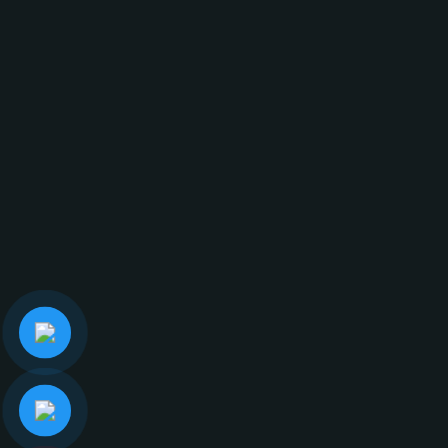
Số 25, Đường 109, Khu Phố 5, Phường Phước Long
B, Thành phố Thủ Đức, Thành phố Hồ Chí Minh, Việt
Nam
ĐỊA CHỈ:
124 Dương Đình Hội, Phường Phước Long, Thành
phố Hồ Chí Minh.
LIÊN HỆ NGAY
ĐỊA CHỈ EMAIL
info@glasscurtains.asia
GLASS CURTAINS SEA
MẠNG XÃ HỘI