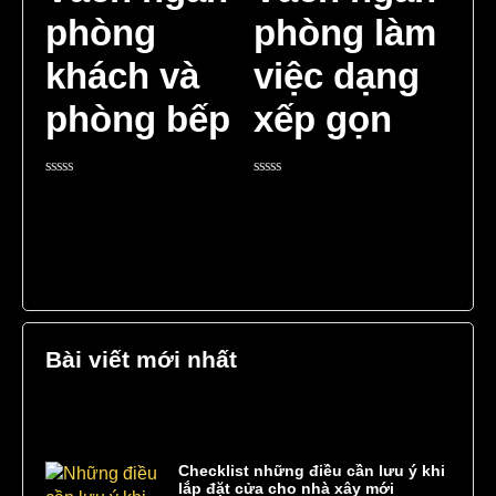
phòng
phòng làm
khách và
việc dạng
phòng bếp
xếp gọn
Rated
Rated
0
0
out
out
of
of
5
5
Bài viết mới nhất
Checklist những điều cần lưu ý khi
lắp đặt cửa cho nhà xây mới