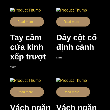
Read more
Read more
Tay cầm
Dây cột cố
cửa kính
định cánh
xếp trượt
Rated
0
out
Rated
of
0
5
out
of
5
Read more
Read more
Vách ngăn
Vách ngăn