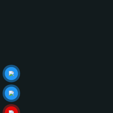
124 Dương Đình Hội, Phường Phước Long, Thành
phố Hồ Chí Minh.
LIÊN HỆ NGAY
ĐỊA CHỈ EMAIL
info@glasscurtains.asia
GLASS CURTAINS SEA
MẠNG XÃ HỘI
Giới thiệu
Facebook
Sản phẩm
Youtube
Công trình
Linkedin