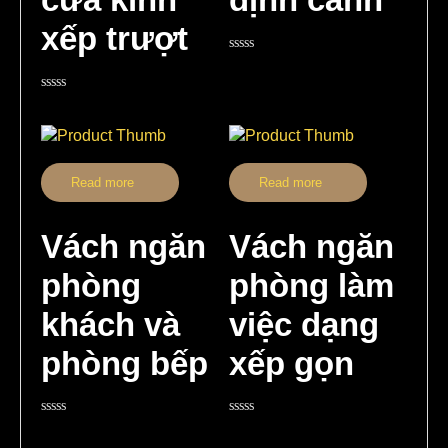
xếp trượt
Rated
0
out
Rated
of
0
5
out
of
5
Read more
Read more
Vách ngăn
Vách ngăn
phòng
phòng làm
khách và
việc dạng
phòng bếp
xếp gọn
Rated
Rated
0
0