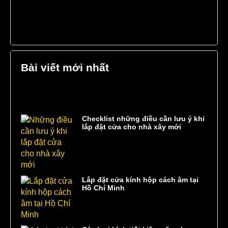
out
out
of
of
5
5
Bài viết mới nhất
Checklist những điều cần lưu ý khi
lắp đặt cửa cho nhà xây mới
Lắp đặt cửa kính hộp cách âm tại
Hồ Chí Minh