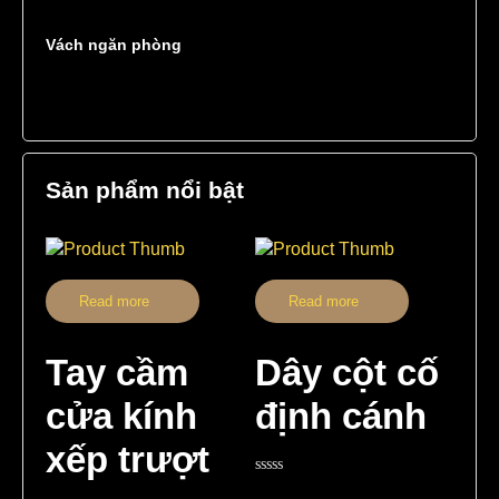
Vách ngăn phòng
Sản phẩm nổi bật
Read more
Read more
Tay cầm
Dây cột cố
cửa kính
định cánh
xếp trượt
Rated