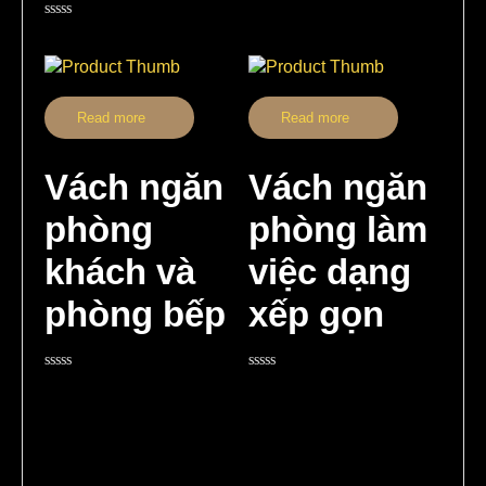
0
out
Rated
of
0
5
out
of
5
Read more
Read more
Vách ngăn
Vách ngăn
phòng
phòng làm
khách và
việc dạng
phòng bếp
xếp gọn
Rated
Rated
0
0
out
out
of
of
5
5