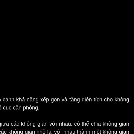
 nhìn không bị chia cắt,
cho phép ánh sáng tự nhiên
 cho không gian sáng sủa và thoáng đãng hơn.
iền mạch giữa không gian trong nhà và ngoài trời. Ánh
òng, giảm thiểu bóng tối và những khu vực thiếu sáng.
 cạnh khả năng xếp gọn và tăng diện tích cho không
ố cục căn phòng.
giữa các không gian với nhau, có thể chia không gian
ác không gian nhỏ lại với nhau thành một không gian