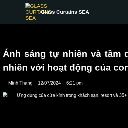
Glass Curtains SEA
Ánh sáng tự nhiên và tầm 
nhiên với hoạt động của co
Minh Thang
12/07/2024
6:21 pm
Ánh sáng tự nhiên đóng vai trò quan trọng trong cu
động vật và thực vật. Do vậy, việc thiết kế các công 
ánh sáng tự nhiên để mang lại những lợi ích tối ưu 