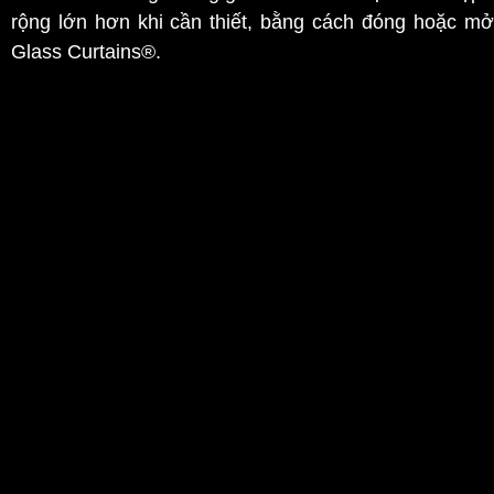
rộng lớn hơn khi cần thiết, bằng cách đóng hoặc m
Glass Curtains®.
Hệ cửa đồng bộ này còn đặc biệt phù hợp lắp đặt t
phòng hoặc nhà hàng…
Tăng tính thẩm mỹ cho kiến trúc:
Glass Curtains® mang lại một cái nhìn hiện đại và s
khung tạo ra một diện mạo mới, đẹp mắt và tinh tế, tăn
chúng được sử dụng.
Glass Curtains® không chỉ là một giải pháp linh hoạt 
là một phần sáng tạo trong việc tạo ra không gian sốn
vượt trội như sự linh hoạt trong thiết kế, khả năng 
Curtains® đang ngày càng trở thành lựa chọn được ưu tiê