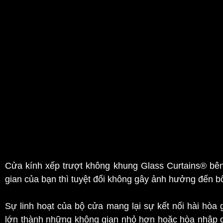
Tận dụng tối đa ánh sáng tự nhiên:
Với thiết kế trong suốt, Glass Curtains®
khiến cho tầm
truyền vào không gian bên trong một cách tối đa, làm
Tối ưu hóa không gian mở:
Với thiết kế không khung, Glass Curtains® tạo ra sự l
sáng tự nhiên có thể dễ dàng lan tỏa khắp mọi góc ph
Tiết kiệm không gian:
Cửa kính xếp trượt không khung Glass Curtains® bên
gian của bạn thì tuyệt đối không gây ảnh hưởng đến b
Sự linh hoạt của bộ cửa mang lại sự kết nối hài hòa 
lớn thành những không gian nhỏ hơn hoặc hòa nhập c