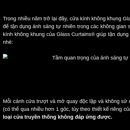
3. Làm thế nào để chúng ta có thể sử dụng nguồn năng
Trong nhiều năm trở lại đây, cửa kính không khung Gl
để tận dụng ánh sáng tự nhiên trong các không gian s
kính không khung của Glass Curtains® giúp tận dụng
nhé:
Cửa kính xếp trượt không khung tối
Sự linh hoạt trong thiết kế:
Mỗi cánh cửa trượt và mở quay độc lập và không sử 
(có thể qua nhiều hơn 1 góc, tùy theo thiết kế riêng củ
loại cửa truyền thống không đáp ứng được.