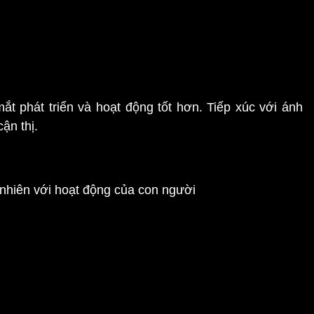
 sử dụng trong điều trị các rối loạn tâm thần như trầm
trời giúp cân bằng hệ thống hormone trong cơ thể và
t phát triển và hoạt động tốt hơn. Tiếp xúc với ánh
ận thị.
uả:
ưu ánh sáng tự nhiên cho công trình
ất để tiếp xúc với ánh sáng mặt trời. Việc đi dạo, tập
ảng 15-30 phút vào buổi sáng có thể mang lại nhiều lợi