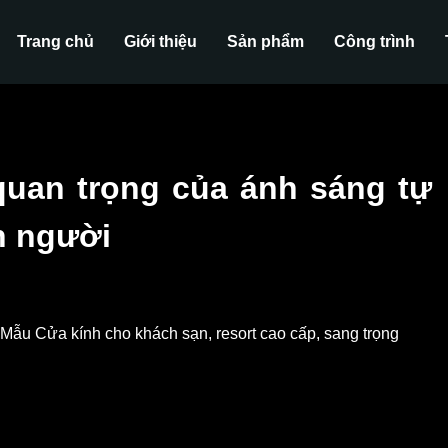
Trang chủ
Giới thiệu
Sản phẩm
Công trình
quan trọng của ánh sáng tự
n người
ộc sống, ảnh hưởng tích cực đến sức khỏe con người,
trình kiến trúc và không gian sống nên tận dụng tối đa
cho sức khỏe và môi trường sống. Vậy có cách nào để