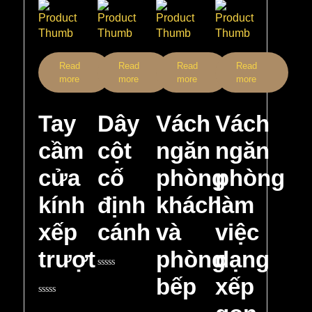
Read
Read
Read
Read
more
more
more
more
Tay
Dây
Vách
Vách
cầm
cột
ngăn
ngăn
cửa
cố
phòng
phòng
kính
định
khách
làm
xếp
cánh
và
việc
trượt
phòng
dạng
Rated
bếp
xếp
0
out
Rated
of