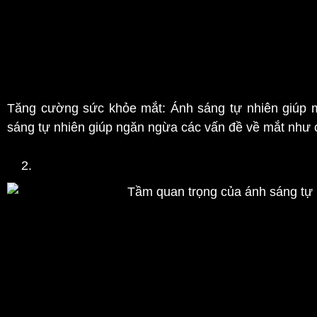
Hỗ trợ điều trị bệnh tâm thần: Ánh sáng mặt trời được
cảm mùa đông (SAD) và rối loạn lo âu. Ánh sáng mặt 
giảm triệu chứng liên quan đến các rối loạn này.
Tăng cường sức khỏe mắt: Ánh sáng tự nhiên giúp mắ
sáng tự nhiên giúp ngăn ngừa các vấn đề về mắt như c
Cách tận dụng ánh sáng mặt trời một cách hiệu q
Cửa kính xếp trượt không khung tối 
Ra ngoài vào buổi sáng: Buổi sáng là thời điểm tốt nh
thể dục hoặc đơn giản chỉ là ngồi ngoài trời trong kho
ích sức khỏe.