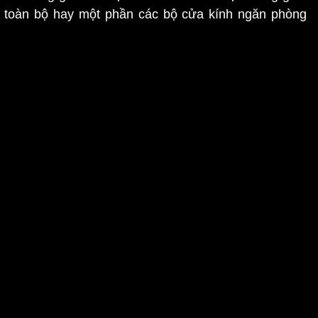
ở toàn bộ hay một phần các bộ cửa kính ngăn phòng
rong các không gian nhỏ hẹp như nhà ở, căn hộ, văn
ang trọng cho bất kỳ không gian nào. Thiết kế không
g thêm giá trị thẩm mỹ cho công trình và kiến trúc nơi
và tiện ích cho việc tận dụng ánh sáng tự nhiên mà còn
g và làm việc thoải mái và hiện đại. Với những ưu điểm
tận dụng ánh sáng tự nhiên và tính thẩm mỹ cao, Glass
n trong các thiết kế và trang trí kiến trúc.