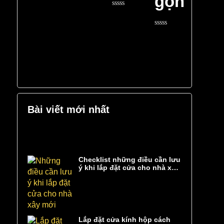
gọn
0
5
out
of
Rated
5
0
out
of
Rated
5
0
out
of
5
Bài viết mới nhất
Checklist những điều cần lưu
ý khi lắp đặt cửa cho nhà xây
mới
Lắp đặt cửa kính hộp cách