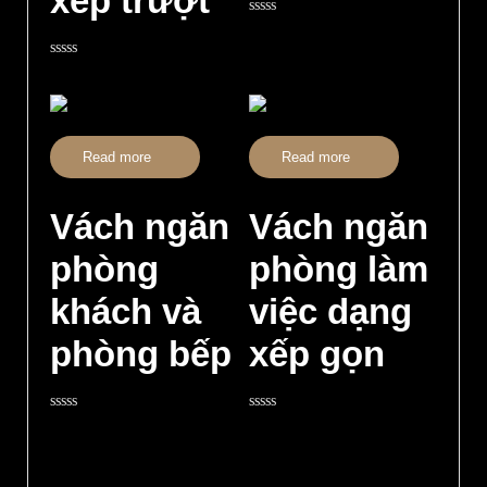
xếp trượt
Rated
0
out
Rated
of
0
5
out
of
5
Read more
Read more
Vách ngăn
Vách ngăn
phòng
phòng làm
khách và
việc dạng
phòng bếp
xếp gọn
Rated
Rated
0
0
out
out
of
of
5
5