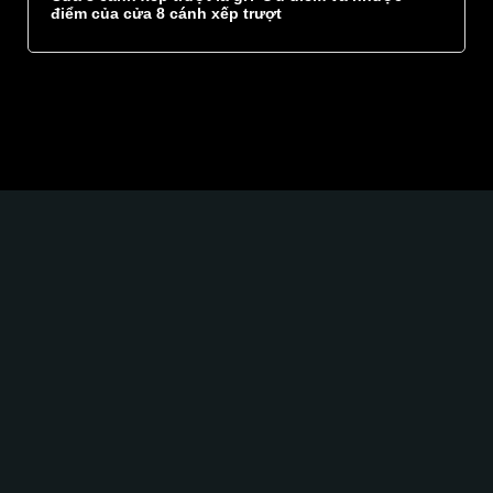
điểm của cửa 8 cánh xếp trượt
Glass Curtains SEA hân hạnh góp phần kiến tạo
một không gian
sang trọng
tinh tế
độc đáo
Sự kết hợp hoàn hảo giữa chất lượng tốt, kỹ thuật cao,
giải pháp tối ưu và sự tận tâm, chuyên nghiệp.
TRỤ SỞ CHÍNH:
Số 25, Đường 109, Khu Phố 5, Phường Phước Long
B, Thành phố Thủ Đức, Thành phố Hồ Chí Minh, Việt
Nam