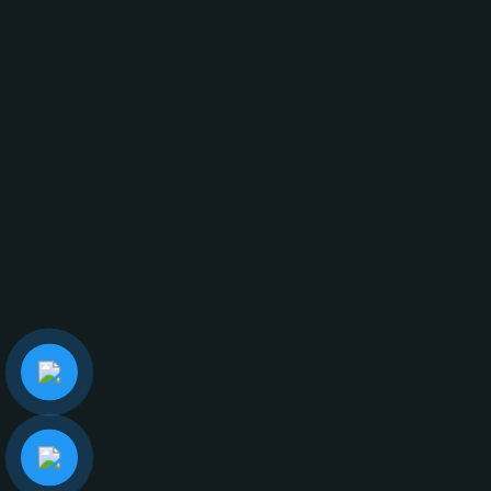
ĐỊA CHỈ:
124 Dương Đình Hội, Phường Phước Long, Thành
phố Hồ Chí Minh.
LIÊN HỆ NGAY
ĐỊA CHỈ EMAIL
info@glasscurtains.asia
GLASS CURTAINS SEA
MẠNG XÃ HỘI
Giới thiệu
Facebook
Sản phẩm
Youtube