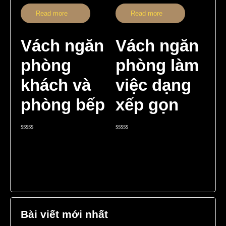
Read more
Read more
Vách ngăn
Vách ngăn
phòng
phòng làm
khách và
việc dạng
phòng bếp
xếp gọn
Rated
Rated
0
0
out
out
of
of
5
5
Bài viết mới nhất