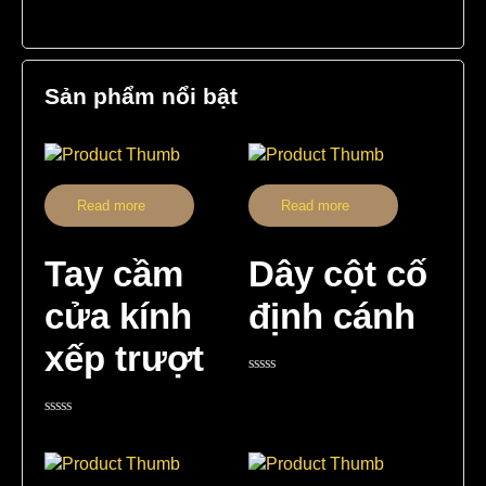
Sản phẩm nổi bật
Read more
Read more
Tay cầm
Dây cột cố
cửa kính
định cánh
xếp trượt
Rated
0
out
Rated
of
0
5
out
of
5