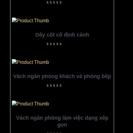
Rated
0
out
of
5
Dây cột cố định cánh
Rated
0
out
of
5
Vách ngăn phòng khách và phòng bếp
Rated
0
out
of
5
Vách ngăn phòng làm việc dạng xếp
gọn