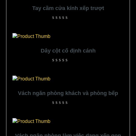
Tay cầm cửa kính xếp trượt
Rated
0
out
of
5
Dây cột cố định cánh
Rated
0
out
of
5
Vách ngăn phòng khách và phòng bếp
Rated
0
out
of
5
Vách ngăn phòng làm việc dạng xếp gọn