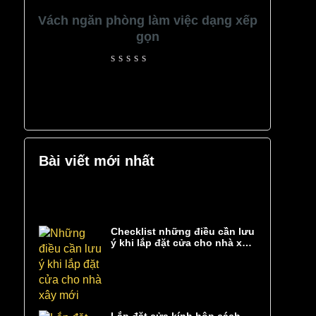
Vách ngăn phòng làm việc dạng xếp
gọn
Rated
0
out
of
5
Bài viết mới nhất
Checklist những điều cần lưu
ý khi lắp đặt cửa cho nhà xây
mới