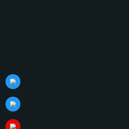
tinh tế
đ
Sự kết hợp hoàn hảo giữa chất lượng tốt, kỹ thuật c
nghiệp.
TRỤ SỞ CHÍNH:
Số 25, Đường 109, Khu Phố 5, Phường Phước Lon
Minh, Việt Nam
ĐỊA CHỈ:
124 Dương Đình Hội, Phường Phước Long, Thành 
LIÊN HỆ NGAY
Đ
i