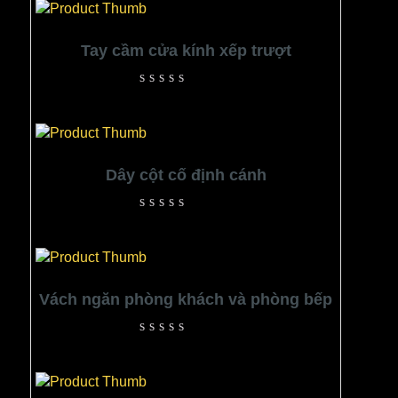
Tay cầm cửa kính xếp trượt
Rated
0
out
of
5
Dây cột cố định cánh
Rated
0
out
of
5
Vách ngăn phòng khách và phòng bếp
Rated
0
out
of
5