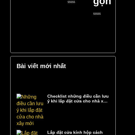
gọn
0
5
out
of
Rated
5
0
out
of
Rated
5
0
out
of
5
Bài viết mới nhất
Checklist những điều cần lưu
ý khi lắp đặt cửa cho nhà xây
mới
Lắp đặt cửa kính hộp cách