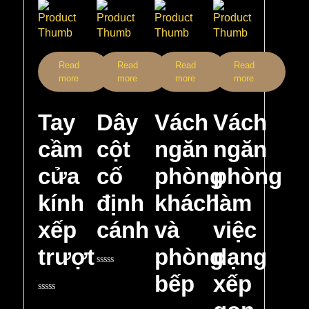
Read
Read
Read
Read
more
more
more
more
Tay
Dây
Vách
Vách
cầm
cột
ngăn
ngăn
cửa
cố
phòng
phòng
kính
định
khách
làm
xếp
cánh
và
việc
trượt
phòng
dạng
Rated
bếp
xếp
0
out
Rated
of