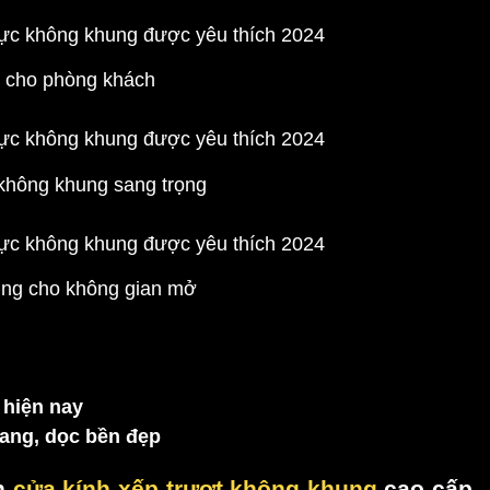
 cho phòng khách
không khung sang trọng
ung cho không gian mở
 hiện nay
gang, dọc bền đẹp
n
cửa kính xếp trượt không khung
cao cấp