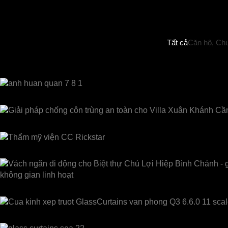
Tất cả
Căn hộ, Ch