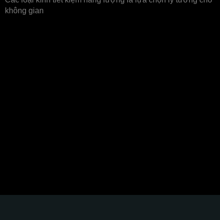
không gian
Thương hiệu đối tác
Glass Curtains SEA hân hạnh góp phần kiến tạo