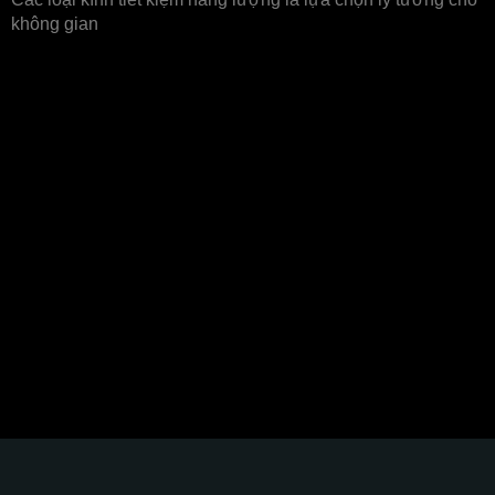
không gian
Thương hiệu đối tác
Glass Curtains SEA hân hạnh góp phần kiến tạo